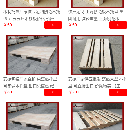
木制托盘厂家供应定制刨花木托
供应定制 上海刨花板木托盘 坚
盘 江苏苏州木栈板价格 价廉物
固耐用 减轻重量 上海刨花木栈
￥60
￥60
0
0
美
板
安捷包装厂家直销 免熏蒸托盘
安捷厂家供应批发 熏蒸大型木托
可定做木托盘 出口免熏蒸 经济
盘 可直接出口 价廉物美 加工定
￥80
￥200
0
0
实惠
制