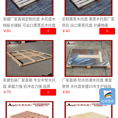
安捷厂家直销定制托盘 木托盘木
定制熏蒸木托盘 熏蒸木托盘厂家
栈板仓储板 可出口熏蒸实木托盘
供应 出口熏蒸托盘 价廉物美
￥60
￥40
0
0
安捷包装厂家直销 专业中型木托
厂家直销 防水防潮木托盘 重复
盘 承载力强 抗冲击力强 品质保
使用 木托盘安捷20年生产经验
￥75
￥80
0
0
证
在线咨询